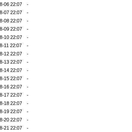
8-06 22:07
-
8-07 22:07
-
8-08 22:07
-
8-09 22:07
-
8-10 22:07
-
8-11 22:07
-
8-12 22:07
-
8-13 22:07
-
8-14 22:07
-
8-15 22:07
-
8-16 22:07
-
8-17 22:07
-
8-18 22:07
-
8-19 22:07
-
8-20 22:07
-
8-21 22:07
-